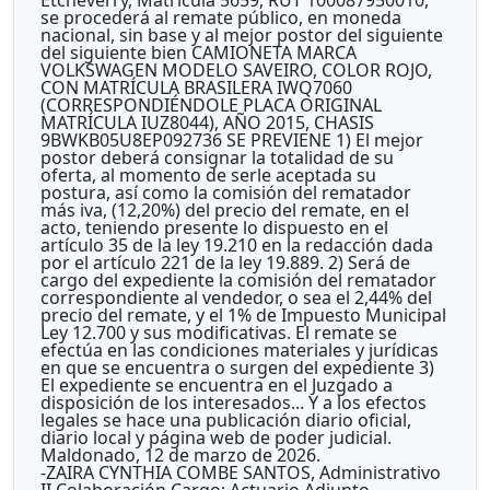
se procederá al remate público, en moneda
nacional, sin base y al mejor postor del siguiente
del siguiente bien CAMIONETA MARCA
VOLKSWAGEN MODELO SAVEIRO, COLOR ROJO,
CON MATRÍCULA BRASILERA IWQ7060
(CORRESPONDIÉNDOLE PLACA ORIGINAL
MATRÍCULA IUZ8044), AÑO 2015, CHASIS
9BWKB05U8EP092736 SE PREVIENE 1) El mejor
postor deberá consignar la totalidad de su
oferta, al momento de serle aceptada su
postura, así como la comisión del rematador
más iva, (12,20%) del precio del remate, en el
acto, teniendo presente lo dispuesto en el
artículo 35 de la ley 19.210 en la redacción dada
por el artículo 221 de la ley 19.889. 2) Será de
cargo del expediente la comisión del rematador
correspondiente al vendedor, o sea el 2,44% del
precio del remate, y el 1% de Impuesto Municipal
Ley 12.700 y sus modificativas. El remate se
efectúa en las condiciones materiales y jurídicas
en que se encuentra o surgen del expediente 3)
El expediente se encuentra en el Juzgado a
disposición de los interesados... Y a los efectos
legales se hace una publicación diario oficial,
diario local y página web de poder judicial.
Maldonado, 12 de marzo de 2026.
-ZAIRA CYNTHIA COMBE SANTOS, Administrativo
II Colaboración Cargo: Actuario Adjunto