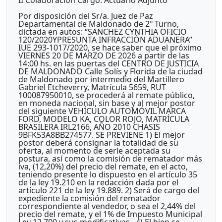
Por disposición del Sr/a. Juez de Paz
Departamental de Maldonado de 2º Turno,
dictada en autos: “SANCHEZ CYNTHIA OFICIO
120/2020YPRESUNTA INFRACCIÓN ADUANERA”
IUE 293-1017/2020, se hace saber que el próximo
VIERNES 20 DE MARZO DE 2026 a partir de las
14:00 hs. en las puertas del CENTRO DE JUSTICIA
DE MALDONADO Calle Solís y Florida de la ciudad
de Maldonado por intermedio del Martillero
Gabriel Etcheverry, Matrícula 5659, RUT
100087950010, se procederá al remate público,
en moneda nacional, sin base y al mejor postor
del siguiente VEHÍCULO AUTOMÓVIL MARCA
FORD, MODELO KA, COLOR ROJO, MATRÍCULA
BRASILERA IRL2166, AÑO 2010 CHASIS
9BFK53A8BB274577. SE PREVIENE 1) El mejor
postor deberá consignar la totalidad de su
oferta, al momento de serle aceptada su
postura, así como la comisión de rematador más
iva, (12,20%) del precio del remate, en el acto,
teniendo presente lo dispuesto en el artículo 35
de la ley 19.210 en la redacción dada por el
artículo 221 de la ley 19.889. 2) Será de cargo del
expediente la comisión del rematador
correspondiente al vendedor, o sea el 2,44% del
precio del remate, y el 1% de Impuesto Municipal
Ley 12.700 y sus modificativas.. 4) El bien se