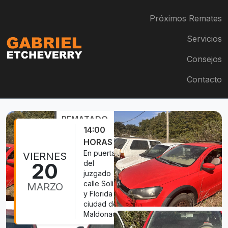
Próximos Remates
Servicios
Consejos
Contacto
REMATADO
14:00
HORAS
En puertas
VIERNES
20
del
juzgado
calle Solís
MARZO
y Florida
ciudad de
Maldonado